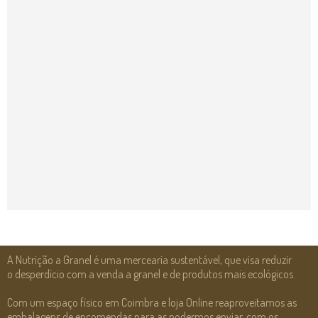
A Nutrição a Granel é uma mercearia sustentável, que visa reduzir
o desperdício com a venda a granel e de produtos mais ecológicos.
Com um espaço físico em Coimbra e loja Online reaproveitamos as
embalagens de encomendas para as podermos enviar, com os