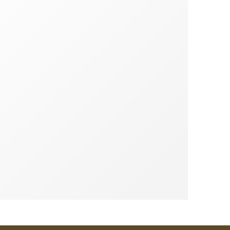
oranja Rosa - Ben & Anna
Óleo corporal Rosmaninho e Alfazema (a gran
.50
€
4.90