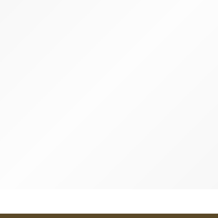
va dentes cabeças substituíveis The Humble Co.
Desodorizante Natural T
€
8.89
€
7