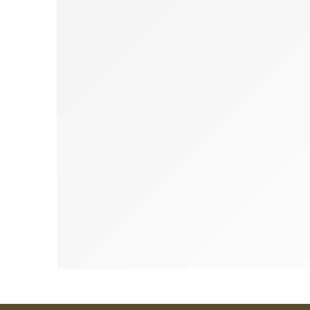
Champô Oil Control - Terra Saboaria Artesanal
Esco
€
9.50