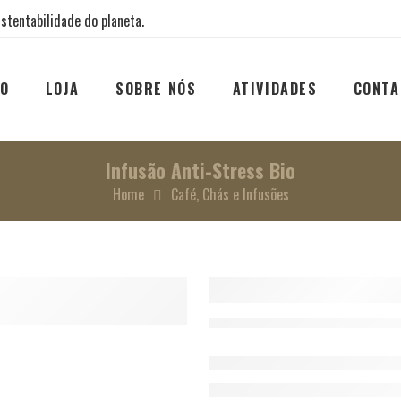
stentabilidade do planeta.
IO
LOJA
SOBRE NÓS
ATIVIDADES
CONTA
Infusão Anti-Stress Bio
Home
Café, Chás e Infusões