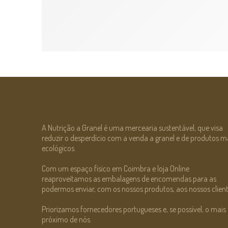
Segurelha Bio
€
0.94
A Nutrição a Granel é uma mercearia sustentável, que visa
reduzir o desperdício com a venda a granel e de produtos m
ecológicos.
Com um espaço físico em Coimbra e loja Online
reaproveitamos as embalagens de encomendas para as
podermos enviar, com os nossos produtos, aos nossos client
Priorizamos fornecedores portugueses e, se possível, o mais
próximo de nós.