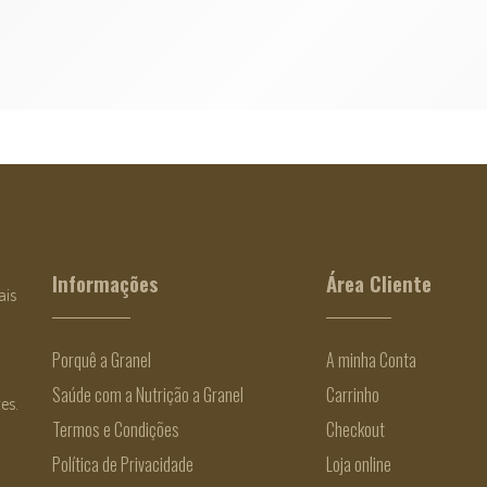
Rooibos Bio
€
1.18
Informações
Área Cliente
ais
Porquê a Granel
A minha Conta
Saúde com a Nutrição a Granel
Carrinho
es.
Termos e Condições
Checkout
Política de Privacidade
Loja online