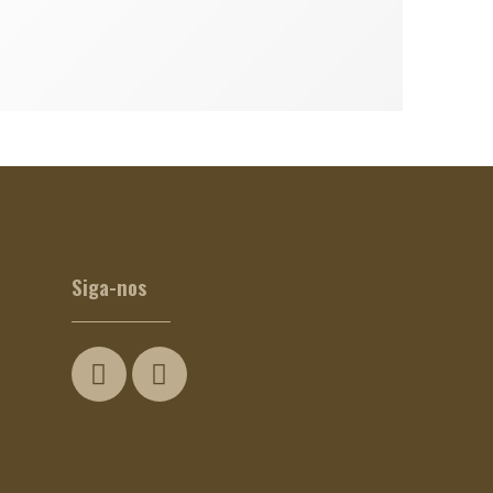
Hibisco Bio
€
1.10
Siga-nos