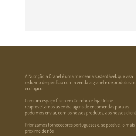
Verbena Bio
€
0.98
A Nutrição a Granel é uma mercearia sustentável, que visa
reduzir o desperdício com a venda a granel e de produtos m
ecológicos.
Com um espaço físico em Coimbra e loja Online
reaproveitamos as embalagens de encomendas para as
podermos enviar, com os nossos produtos, aos nossos client
Priorizamos fornecedores portugueses e, se possível, o mais
próximo de nós.