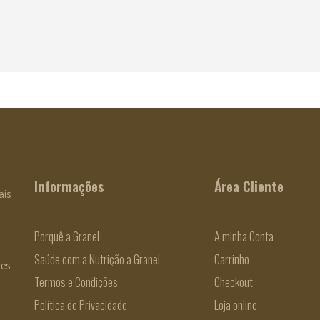
Valeriana Bio
€
1.38
Informações
Área Cliente
ais
Porquê a Granel
A minha Conta
Saúde com a Nutrição a Granel
Carrinho
es.
Termos e Condições
Checkout
Política de Privacidade
Loja online