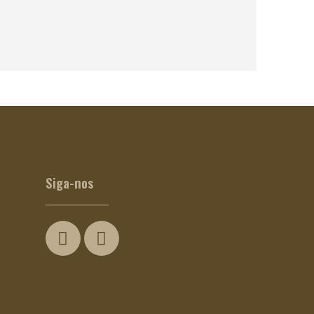
Segurelha Bio
€
0.94
Siga-nos