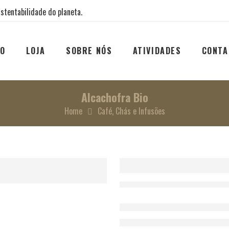
stentabilidade do planeta.
IO
LOJA
SOBRE NÓS
ATIVIDADES
CONTA
Alcachofra Bio
Home
Café, Chás e Infusões