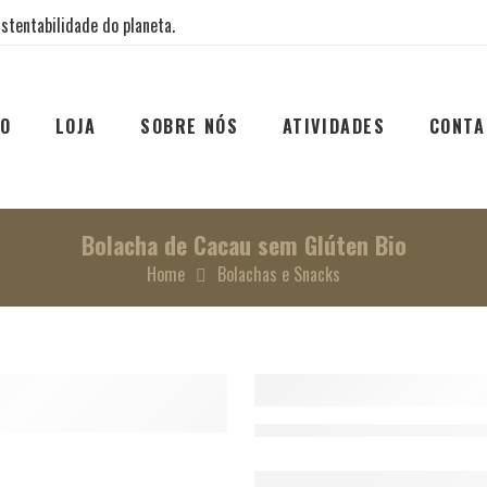
stentabilidade do planeta.
IO
LOJA
SOBRE NÓS
ATIVIDADES
CONTA
Bolacha de Cacau sem Glúten Bio
Home
Bolachas e Snacks