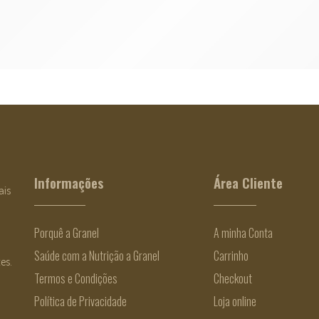
Informações
Área Cliente
ais
Porquê a Granel
A minha Conta
Saúde com a Nutrição a Granel
Carrinho
es.
Termos e Condições
Checkout
Política de Privacidade
Loja online