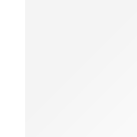
Bolac
Bolacha Aveia sem Glúten Bio
€
1.75