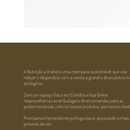
A Nutrição a Granel é uma mercearia sustentável, que visa
reduzir o desperdício com a venda a granel e de produtos m
ecológicos.
Com um espaço físico em Coimbra e loja Online
reaproveitamos as embalagens de encomendas para as
podermos enviar, com os nossos produtos, aos nossos client
Priorizamos fornecedores portugueses e, se possível, o mais
próximo de nós.