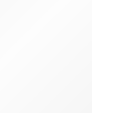
ela Vegan Sem Glúten
Bolachas de Aveia e Canela sem Glúten B
99
€
4.90