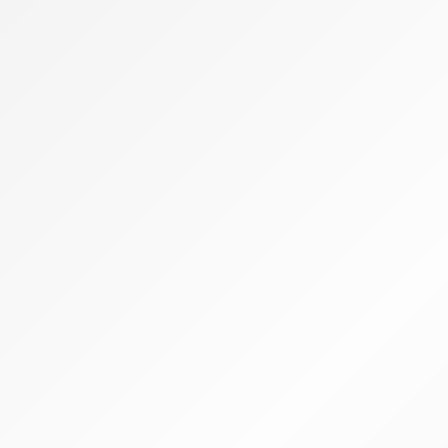
has Caju, Coco e Cacau Vegan sem Glúten
Biscoito Cardamomo e Can
€
4.90
€
5.