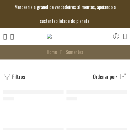
Mercearia a granel de verdadeiros alimentos, apoiando a
sustentabilidade do planeta.
Home
Sementes
Filtros
Ordenar por:
Bagas de Goji Bio
Pevides de Abóbora Bio
€
3.79
€
1.78