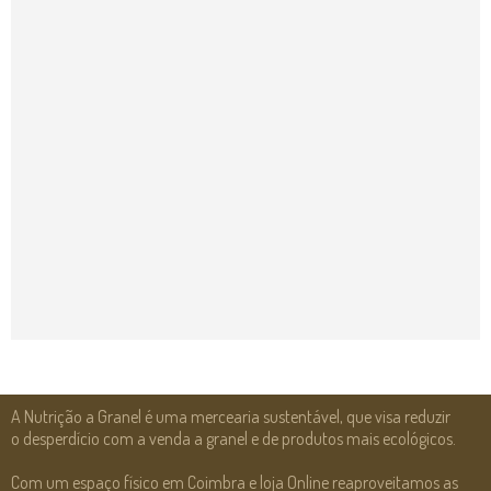
A Nutrição a Granel é uma mercearia sustentável, que visa reduzir
o desperdício com a venda a granel e de produtos mais ecológicos.
Com um espaço físico em Coimbra e loja Online reaproveitamos as