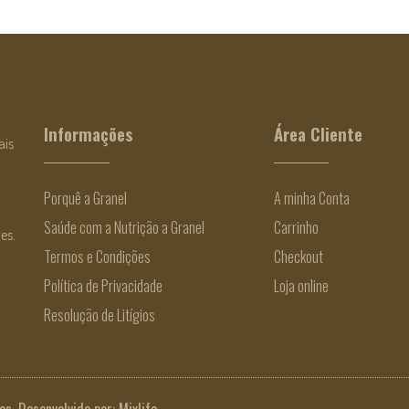
Informações
Área Cliente
ais
Porquê a Granel
A minha Conta
Saúde com a Nutrição a Granel
Carrinho
es.
Termos e Condições
Checkout
Política de Privacidade
Loja online
Resolução de Litígios
os. Desenvolvido por:
Mixlife