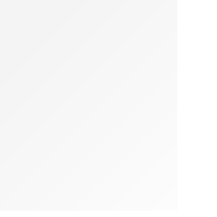
m Glúten Bio
Spaghetti Milho Arroz Bio 250gr (sem glúten)
9
€
4.50