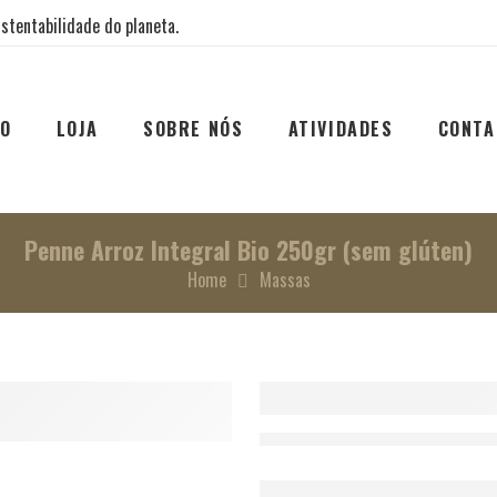
stentabilidade do planeta.
IO
LOJA
SOBRE NÓS
ATIVIDADES
CONTA
Penne Arroz Integral Bio 250gr (sem glúten)
Home
Massas