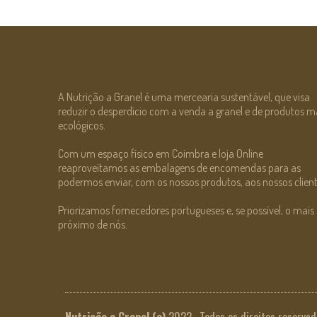
A Nutrição a Granel é uma mercearia sustentável, que visa
reduzir o desperdício com a venda a granel e de produtos m
ecológicos.
Com um espaço físico em Coimbra e loja Online
reaproveitamos as embalagens de encomendas para as
podermos enviar, com os nossos produtos, aos nossos client
Priorizamos fornecedores portugueses e, se possível, o mais
próximo de nós.
Nutrição a Granel
(c)
2022. Todos os direitos reservad