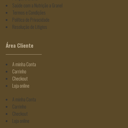
Saúde com a Nutrição a Granel
Termos e Condições
Política de Privacidade
Resolução de Litígios
Área Cliente
A minha Conta
Carrinho
Checkout
Loja online
A minha Conta
Carrinho
Checkout
Loja online