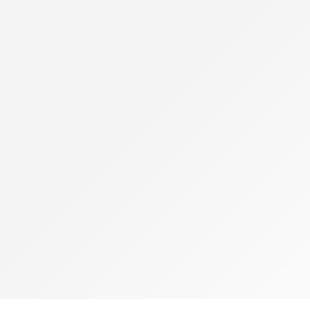
Super Detergente de Loiça Hipoalergénico Inokem
Biosoft Intensificador de perfume e anti-v
€
13.00
€
12.50