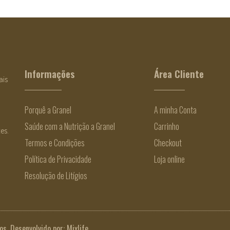
Informações
Área Cliente
ais
Porquê a Granel
A minha Conta
Saúde com a Nutrição a Granel
Carrinho
es.
Termos e Condições
Checkout
Política de Privacidade
Loja online
Resolução de Litígios
os. Desenvolvido por:
Mixlife