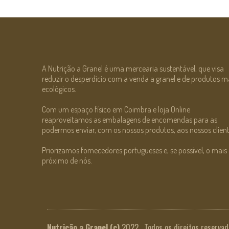
A Nutrição a Granel é uma mercearia sustentável, que visa
reduzir o desperdício com a venda a granel e de produtos m
ecológicos.
Com um espaço físico em Coimbra e loja Online
reaproveitamos as embalagens de encomendas para as
podermos enviar, com os nossos produtos, aos nossos client
Priorizamos fornecedores portugueses e, se possível, o mais
próximo de nós.
Nutrição a Granel
(c)
2022. Todos os direitos reservad