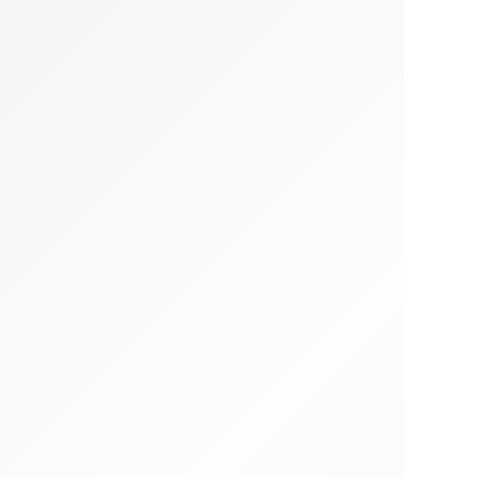
incos para roupa Inokem
Bio Clean Detergente Multiusos Inokem
€
18.50