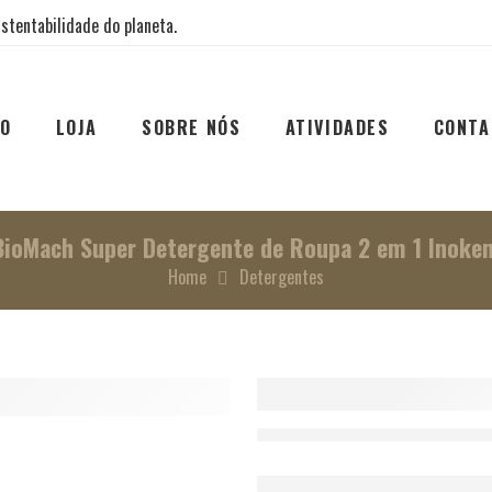
stentabilidade do planeta.
IO
LOJA
SOBRE NÓS
ATIVIDADES
CONTA
BioMach Super Detergente de Roupa 2 em 1 Inoke
Home
Detergentes