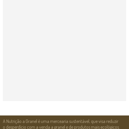
A Nutrição a Granel é uma mercearia sustentável, que visa reduzir
o desperdício com a venda a granel e de produtos mais ecológicos.