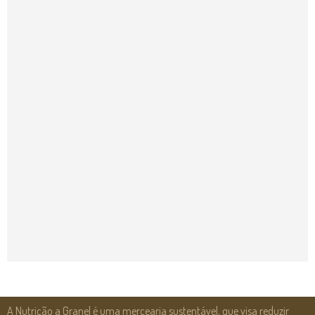
A Nutrição a Granel é uma mercearia sustentável, que visa reduzir